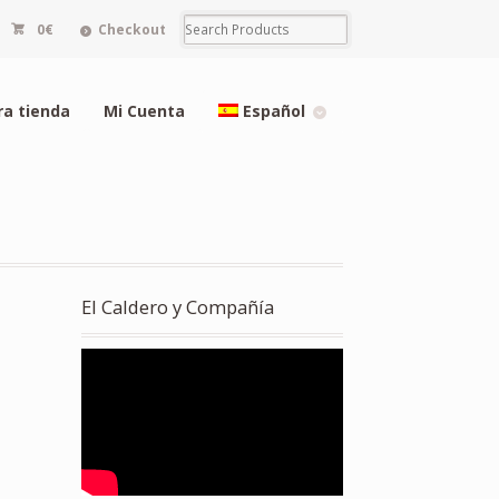
0€
Checkout
ra tienda
Mi Cuenta
Español
El Caldero y Compañía