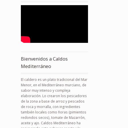
Bienvenidos a Caldos
Mediterráneo
El caldero es un plato tradicional del Mar
Menor, en el Mediterráneo murciano, de
sabor muy intenso y compleja
elaboración. Lo crearon los pescadores
de la zona a base de arroz y pescados
de roca y morralla, con ingredientes
también locales como ñoras (pimientos
redondos secos), tomate de Mazarrón,
aceite y ajo. Caldos Mediterráneo ha