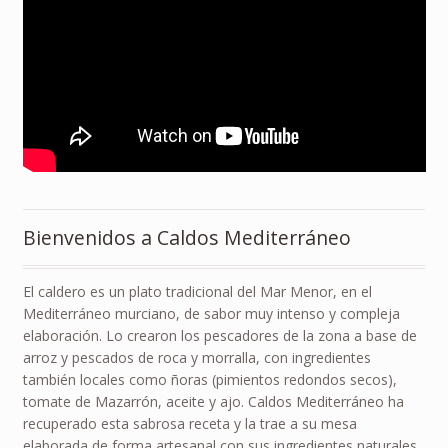
Bienvenidos a Caldos Mediterráneo
El caldero es un plato tradicional del Mar Menor, en el
Mediterráneo murciano, de sabor muy intenso y compleja
elaboración. Lo crearon los pescadores de la zona a base de
arroz y pescados de roca y morralla, con ingredientes
también locales como ñoras (pimientos redondos secos),
tomate de Mazarrón, aceite y ajo. Caldos Mediterráneo ha
recuperado esta sabrosa receta y la trae a su mesa
elaborada de forma artesanal con sus ingredientes naturales,